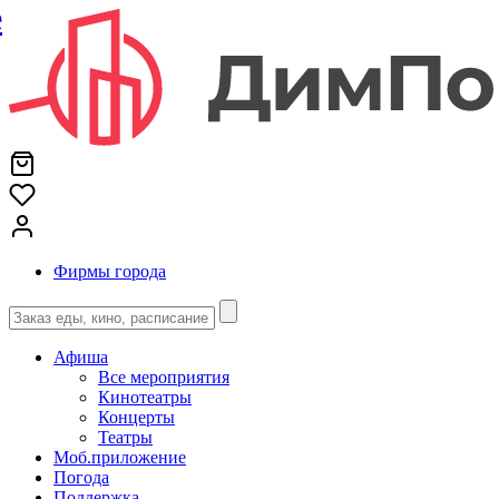
е
Фирмы города
Афиша
Все мероприятия
Кинотеатры
Концерты
Театры
Моб.приложение
Погода
Поддержка