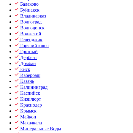
Балаково
Буйнакск
Владикавказ
Волгоград
Волгодонск
Волжский
Геленджик
Горячий ключ
Грозный
Дербент
Домбай
Ейск
Избербаш
Казань
Калининград
Каспийск
Кизилюрт
Краснодар
Крымск
Майкоп
Махачкала
Минеральные Воды