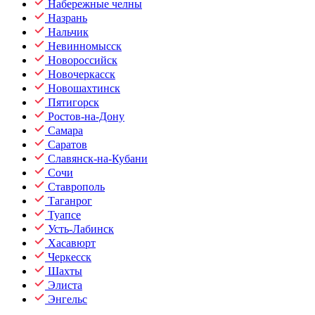
Набережные челны
Назрань
Нальчик
Невинномысск
Новороссийск
Новочеркасск
Новошахтинск
Пятигорск
Ростов-на-Дону
Самара
Саратов
Славянск-на-Кубани
Сочи
Ставрополь
Таганрог
Туапсе
Усть-Лабинск
Хасавюрт
Черкесск
Шахты
Элиста
Энгельс