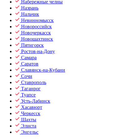
Набережные челны
Назрань
Нальчик
Невинномысск
Новороссийск
Новочеркасск
Новошахтинск
Пятигорск
Ростов-на-Дону
Самара
Саратов
Славянск-на-Кубани
Сочи
Ставрополь
Таганрог
Туапсе
Усть-Лабинск
Хасавюрт
Черкесск
Шахты
Элиста
Энгельс