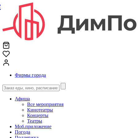
е
Фирмы города
Афиша
Все мероприятия
Кинотеатры
Концерты
Театры
Моб.приложение
Погода
Поддержка