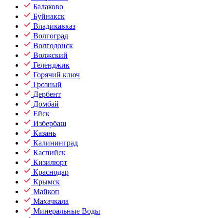
Балаково
Буйнакск
Владикавказ
Волгоград
Волгодонск
Волжский
Геленджик
Горячий ключ
Грозный
Дербент
Домбай
Ейск
Избербаш
Казань
Калининград
Каспийск
Кизилюрт
Краснодар
Крымск
Майкоп
Махачкала
Минеральные Воды