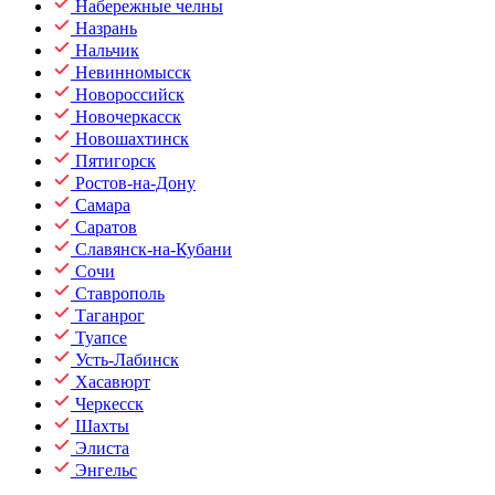
Набережные челны
Назрань
Нальчик
Невинномысск
Новороссийск
Новочеркасск
Новошахтинск
Пятигорск
Ростов-на-Дону
Самара
Саратов
Славянск-на-Кубани
Сочи
Ставрополь
Таганрог
Туапсе
Усть-Лабинск
Хасавюрт
Черкесск
Шахты
Элиста
Энгельс