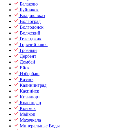
Балаково
Буйнакск
Владикавказ
Волгоград
Волгодонск
Волжский
Геленджик
Горячий ключ
Грозный
Дербент
Домбай
Ейск
Избербаш
Казань
Калининград
Каспийск
Кизилюрт
Краснодар
Крымск
Майкоп
Махачкала
Минеральные Воды