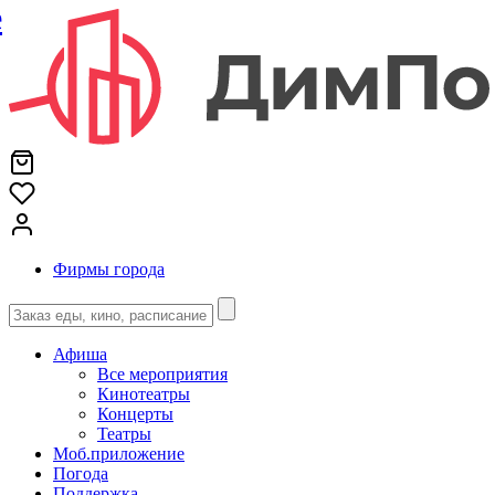
е
Фирмы города
Афиша
Все мероприятия
Кинотеатры
Концерты
Театры
Моб.приложение
Погода
Поддержка