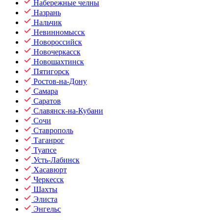
Набережные челны
Назрань
Нальчик
Невинномысск
Новороссийск
Новочеркасск
Новошахтинск
Пятигорск
Ростов-на-Дону
Самара
Саратов
Славянск-на-Кубани
Сочи
Ставрополь
Таганрог
Туапсе
Усть-Лабинск
Хасавюрт
Черкесск
Шахты
Элиста
Энгельс