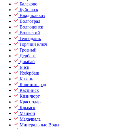
Балаково
Буйнакск
Владикавказ
Волгоград
Волгодонск
Волжский
Геленджик
Горячий ключ
Грозный
Дербент
Домбай
Ейск
Избербаш
Казань
Калининград
Каспийск
Кизилюрт
Краснодар
Крымск
Майкоп
Махачкала
Минеральные Воды