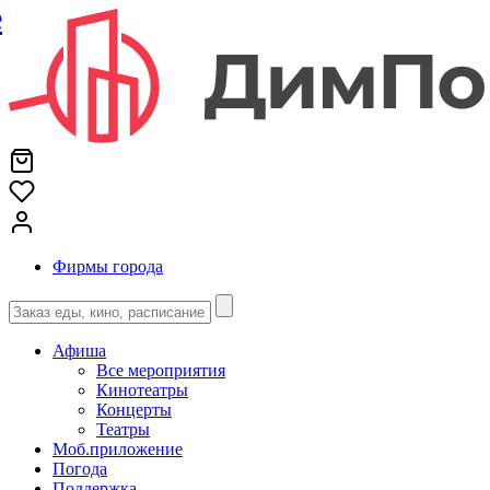
е
Фирмы города
Афиша
Все мероприятия
Кинотеатры
Концерты
Театры
Моб.приложение
Погода
Поддержка