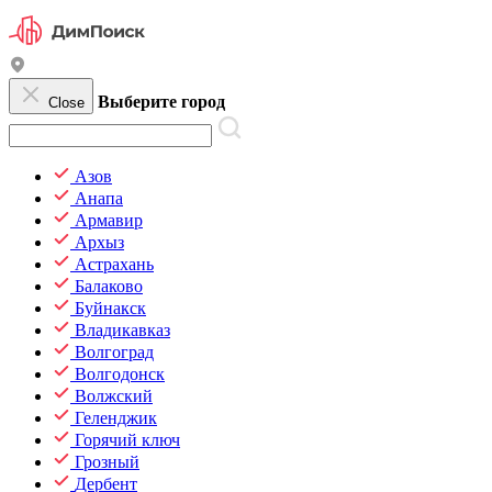
Выберите город
Close
Азов
Анапа
Армавир
Архыз
Астрахань
Балаково
Буйнакск
Владикавказ
Волгоград
Волгодонск
Волжский
Геленджик
Горячий ключ
Грозный
Дербент