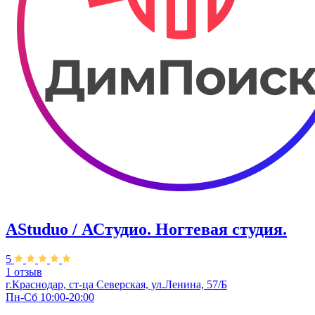
AStuduo / АСтудио. Ногтевая студия.
5
1 отзыв
г.Краснодар, ст-ца Северская, ул.Ленина, 57/Б
Пн-Сб 10:00-20:00