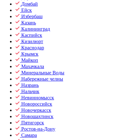
Домбай
Ейск
Избербаш
Казань
Калининград
Каспийск
Кизилюрт
Краснодар
Крымск
Майкоп
Махачкала
Минеральные Воды
Набережные челны
Назрань
Нальчик
Невинномысск
Новороссийск
Новочеркасск
Новошахтинск
Пятигорск
Ростов-на-Дону
Самара