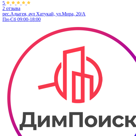
5
2 отзыва
рес.Адыгея, аул Хатукай, ул.Мира, 20/А
Пн-Сб 09:00-18:00