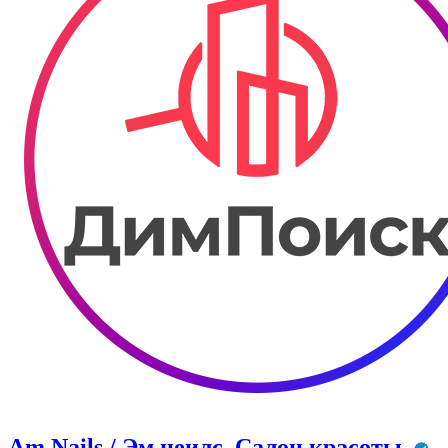
Am Nails / Эм неилс. Салон красоты.