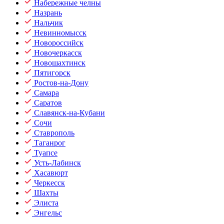
Набережные челны
Назрань
Нальчик
Невинномысск
Новороссийск
Новочеркасск
Новошахтинск
Пятигорск
Ростов-на-Дону
Самара
Саратов
Славянск-на-Кубани
Сочи
Ставрополь
Таганрог
Туапсе
Усть-Лабинск
Хасавюрт
Черкесск
Шахты
Элиста
Энгельс