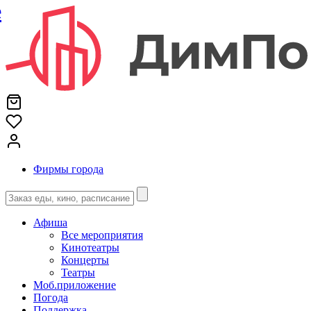
е
Фирмы города
Афиша
Все мероприятия
Кинотеатры
Концерты
Театры
Моб.приложение
Погода
Поддержка