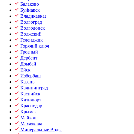
Балаково
Буйнакск
Владикавказ
Волгоград
Волгодонск
Волжский
Геленджик
Горячий ключ
Грозный
Дербент
Домбай
Ейск
Избербаш
Казань
Калининград
Каспийск
Кизилюрт
Краснодар
Крымск
Майкоп
Махачкала
Минеральные Воды