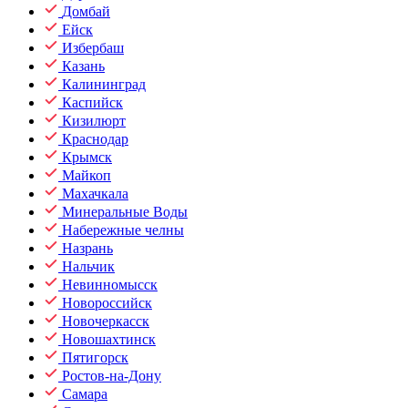
Домбай
Ейск
Избербаш
Казань
Калининград
Каспийск
Кизилюрт
Краснодар
Крымск
Майкоп
Махачкала
Минеральные Воды
Набережные челны
Назрань
Нальчик
Невинномысск
Новороссийск
Новочеркасск
Новошахтинск
Пятигорск
Ростов-на-Дону
Самара