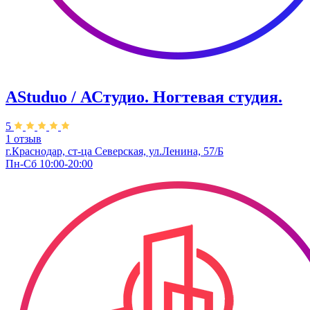
AStuduo / АСтудио. Ногтевая студия.
5
1 отзыв
г.Краснодар, ст-ца Северская, ул.Ленина, 57/Б
Пн-Сб 10:00-20:00