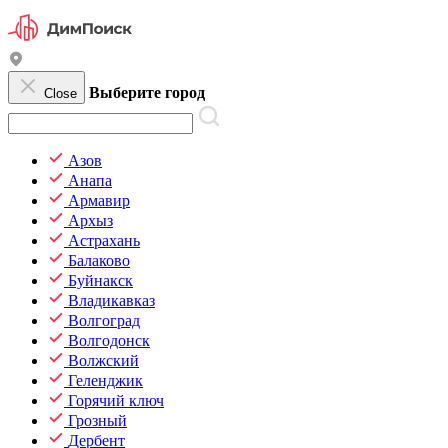
Выберите город
Close
Азов
Анапа
Армавир
Архыз
Астрахань
Балаково
Буйнакск
Владикавказ
Волгоград
Волгодонск
Волжский
Геленджик
Горячий ключ
Грозный
Дербент