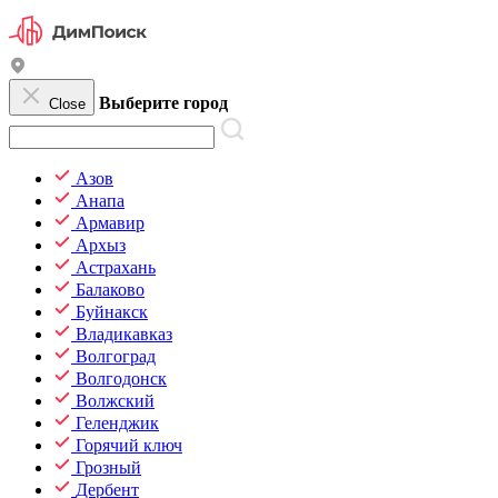
Выберите город
Close
Азов
Анапа
Армавир
Архыз
Астрахань
Балаково
Буйнакск
Владикавказ
Волгоград
Волгодонск
Волжский
Геленджик
Горячий ключ
Грозный
Дербент