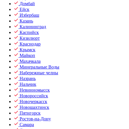
Домбай
Ейск
Избербаш
Казань
Калининград
Каспийск
Кизилюрт
Краснодар
Крымск
Майкоп
Махачкала
Минеральные Воды
Набережные челны
Назрань
Нальчик
Невинномысск
Новороссийск
Новочеркасск
Новошахтинск
Пятигорск
Ростов-на-Дону
Самара