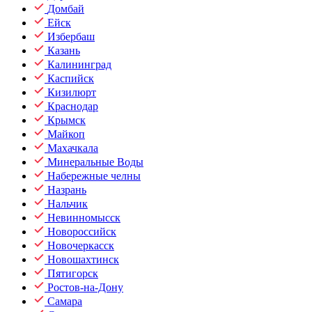
Домбай
Ейск
Избербаш
Казань
Калининград
Каспийск
Кизилюрт
Краснодар
Крымск
Майкоп
Махачкала
Минеральные Воды
Набережные челны
Назрань
Нальчик
Невинномысск
Новороссийск
Новочеркасск
Новошахтинск
Пятигорск
Ростов-на-Дону
Самара