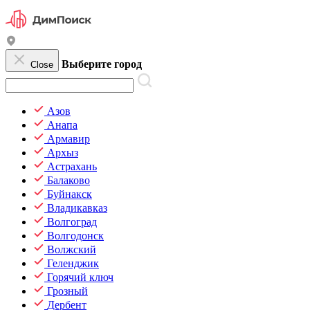
Выберите город
Close
Азов
Анапа
Армавир
Архыз
Астрахань
Балаково
Буйнакск
Владикавказ
Волгоград
Волгодонск
Волжский
Геленджик
Горячий ключ
Грозный
Дербент