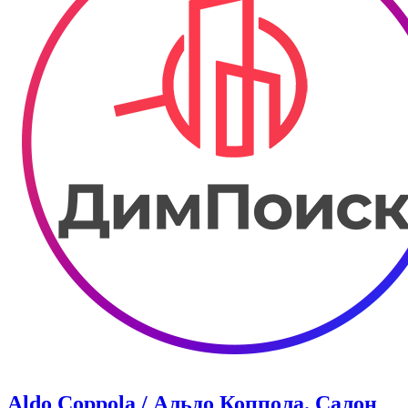
Aldo Coppola / Альдо Коппола. Салон