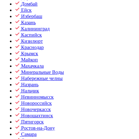
Домбай
Ейск
Избербаш
Казань
Калининград
Каспийск
Кизилюрт
Краснодар
Крымск
Майкоп
Махачкала
Минеральные Воды
Набережные челны
Назрань
Нальчик
Невинномысск
Новороссийск
Новочеркасск
Новошахтинск
Пятигорск
Ростов-на-Дону
Самара