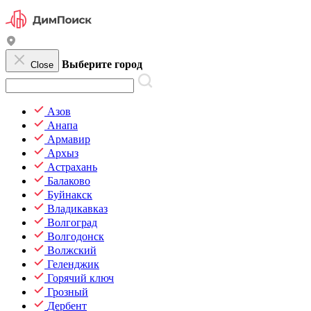
Выберите город
Close
Азов
Анапа
Армавир
Архыз
Астрахань
Балаково
Буйнакск
Владикавказ
Волгоград
Волгодонск
Волжский
Геленджик
Горячий ключ
Грозный
Дербент