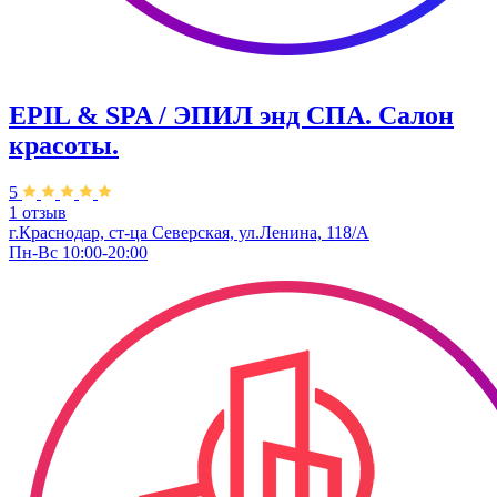
EPIL & SPA / ЭПИЛ энд СПА. Салон
красоты.
5
1 отзыв
г.Краснодар, ст-ца Северская, ул.Ленина, 118/А
Пн-Вс 10:00-20:00