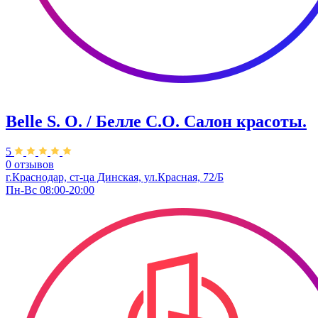
Belle S. O. / Белле С.О. Салон красоты.
5
0 отзывов
г.Краснодар, ст-ца Динская, ул.Красная, 72/Б
Пн-Вс 08:00-20:00