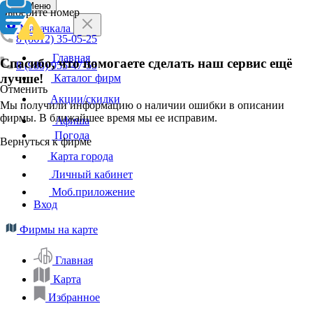
Меню
Выберите номер
Махачкала
8 (8612) 35-05-25
Главная
Спасибо, что помогаете сделать наш сервис ещё
8 (988) 955-47-55
лучше!
Каталог фирм
Отменить
Акции/скидки
Мы получили информацию о наличии ошибки в описании
фирмы. В ближайшее время мы ее исправим.
Афиша
Погода
Вернуться к фирме
Карта города
Личный кабинет
Моб.приложение
Вход
Фирмы на карте
Главная
Карта
Избранное