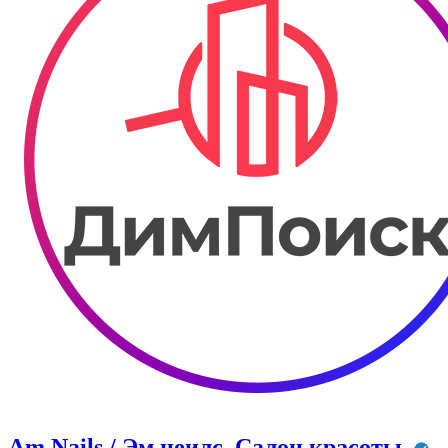
Am Nails / Эм неилс. Салон красоты.