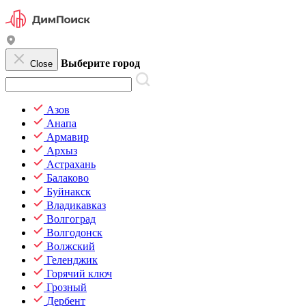
Выберите город
Close
Азов
Анапа
Армавир
Архыз
Астрахань
Балаково
Буйнакск
Владикавказ
Волгоград
Волгодонск
Волжский
Геленджик
Горячий ключ
Грозный
Дербент