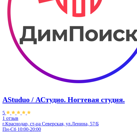
AStuduo / АСтудио. Ногтевая студия.
5
1 отзыв
г.Краснодар, ст-ца Северская, ул.Ленина, 57/Б
Пн-Сб 10:00-20:00