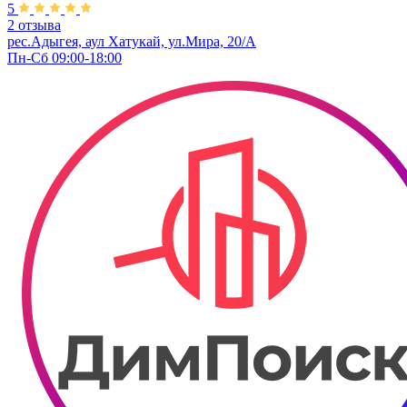
5
2 отзыва
рес.Адыгея, аул Хатукай, ул.Мира, 20/А
Пн-Сб 09:00-18:00