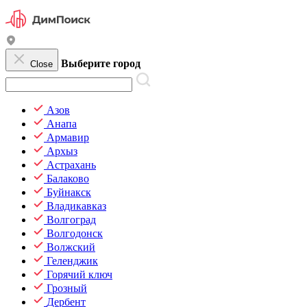
Выберите город
Close
Азов
Анапа
Армавир
Архыз
Астрахань
Балаково
Буйнакск
Владикавказ
Волгоград
Волгодонск
Волжский
Геленджик
Горячий ключ
Грозный
Дербент