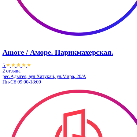
Amore / Аморе. Парикмахерская.
5
2 отзыва
рес.Адыгея, аул Хатукай, ул.Мира, 20/А
Пн-Сб 09:00-18:00