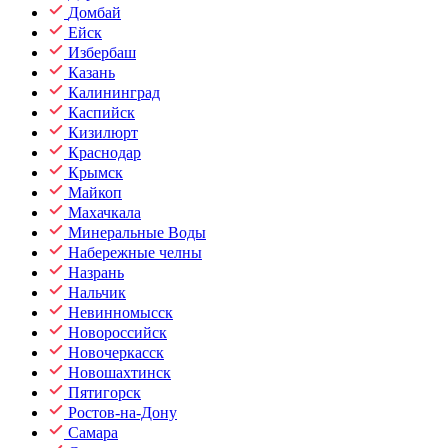
Домбай
Ейск
Избербаш
Казань
Калининград
Каспийск
Кизилюрт
Краснодар
Крымск
Майкоп
Махачкала
Минеральные Воды
Набережные челны
Назрань
Нальчик
Невинномысск
Новороссийск
Новочеркасск
Новошахтинск
Пятигорск
Ростов-на-Дону
Самара