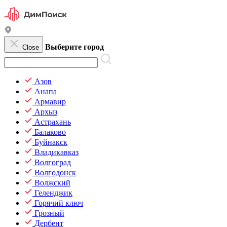
Выберите город
Close
Азов
Анапа
Армавир
Архыз
Астрахань
Балаково
Буйнакск
Владикавказ
Волгоград
Волгодонск
Волжский
Геленджик
Горячий ключ
Грозный
Дербент