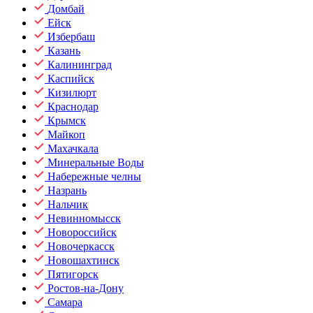
Домбай
Ейск
Избербаш
Казань
Калининград
Каспийск
Кизилюрт
Краснодар
Крымск
Майкоп
Махачкала
Минеральные Воды
Набережные челны
Назрань
Нальчик
Невинномысск
Новороссийск
Новочеркасск
Новошахтинск
Пятигорск
Ростов-на-Дону
Самара