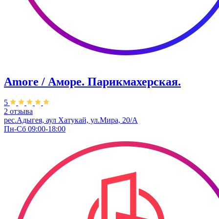
Amore / Аморе. Парикмахерская.
5
2 отзыва
рес.Адыгея, аул Хатукай, ул.Мира, 20/А
Пн-Сб 09:00-18:00