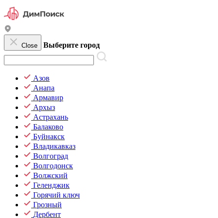
Выберите город
Close
Азов
Анапа
Армавир
Архыз
Астрахань
Балаково
Буйнакск
Владикавказ
Волгоград
Волгодонск
Волжский
Геленджик
Горячий ключ
Грозный
Дербент