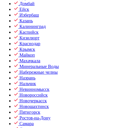
Домбай
Ейск
Избербаш
Казань
Калининград
Каспийск
Кизилюрт
Краснодар
Крымск
Майкоп
Махачкала
Минеральные Воды
Набережные челны
Назрань
Нальчик
Невинномысск
Новороссийск
Новочеркасск
Новошахтинск
Пятигорск
Ростов-на-Дону
Самара