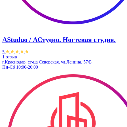
AStuduo / АСтудио. Ногтевая студия.
5
1 отзыв
г.Краснодар, ст-ца Северская, ул.Ленина, 57/Б
Пн-Сб 10:00-20:00