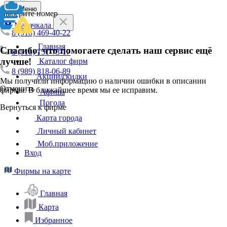
Меню
Выберите номер
Махачкала
8 (918) 469-40-22
Главная
Спасибо, что помогаете сделать наш сервис ещё
8 (918) 151-73-17
лучше!
Каталог фирм
8 (989) 818-06-89
Акции/скидки
Мы получили информацию о наличии ошибки в описании
Отменить
фирмы. В ближайшее время мы ее исправим.
Афиша
Погода
Вернуться к фирме
Карта города
Личный кабинет
Моб.приложение
Вход
Фирмы на карте
Главная
Карта
Избранное