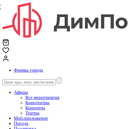
е
Фирмы города
Афиша
Все мероприятия
Кинотеатры
Концерты
Театры
Моб.приложение
Погода
Поддержка