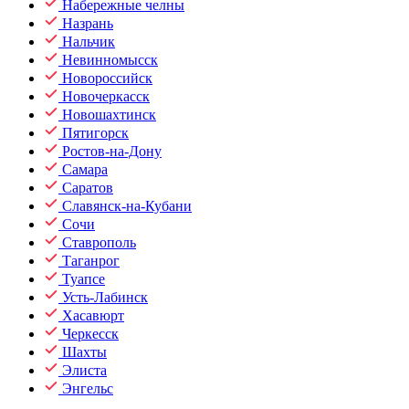
Набережные челны
Назрань
Нальчик
Невинномысск
Новороссийск
Новочеркасск
Новошахтинск
Пятигорск
Ростов-на-Дону
Самара
Саратов
Славянск-на-Кубани
Сочи
Ставрополь
Таганрог
Туапсе
Усть-Лабинск
Хасавюрт
Черкесск
Шахты
Элиста
Энгельс