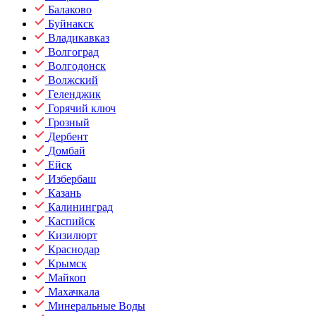
Балаково
Буйнакск
Владикавказ
Волгоград
Волгодонск
Волжский
Геленджик
Горячий ключ
Грозный
Дербент
Домбай
Ейск
Избербаш
Казань
Калининград
Каспийск
Кизилюрт
Краснодар
Крымск
Майкоп
Махачкала
Минеральные Воды