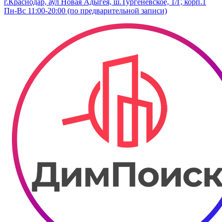
г.Краснодар, аул Новая Адыгея, ш.Тургеневское, 1/Г, корп.1
Пн-Вс 11:00-20:00 (по предварительной записи)