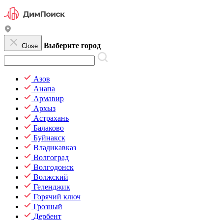
Выберите город
Close
Азов
Анапа
Армавир
Архыз
Астрахань
Балаково
Буйнакск
Владикавказ
Волгоград
Волгодонск
Волжский
Геленджик
Горячий ключ
Грозный
Дербент