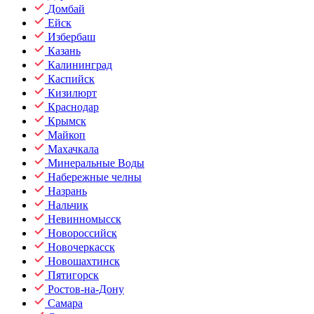
Домбай
Ейск
Избербаш
Казань
Калининград
Каспийск
Кизилюрт
Краснодар
Крымск
Майкоп
Махачкала
Минеральные Воды
Набережные челны
Назрань
Нальчик
Невинномысск
Новороссийск
Новочеркасск
Новошахтинск
Пятигорск
Ростов-на-Дону
Самара