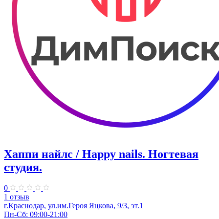
Хаппи найлс / Happy nails. Ногтевая
студия.
0
1 отзыв
г.Краснодар, ул.им.Героя Яцкова, 9/3,​ эт.1
Пн-Сб: 09:00-21:00