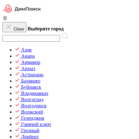
Выберите город
Close
Азов
Анапа
Армавир
Архыз
Астрахань
Балаково
Буйнакск
Владикавказ
Волгоград
Волгодонск
Волжский
Геленджик
Горячий ключ
Грозный
Дербент