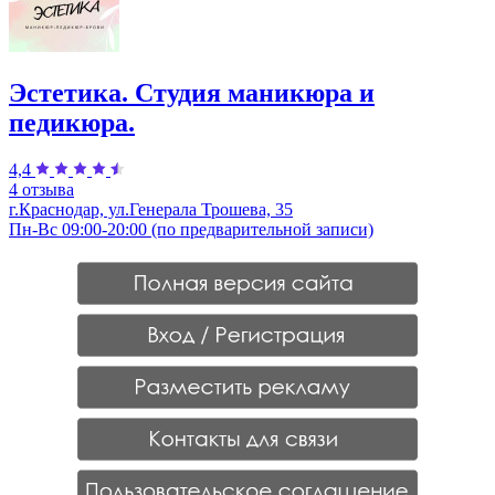
Эстетика. Студия маникюра и
педикюра.
4,4
4 отзыва
г.Краснодар, ул.Генерала Трошева, 35
Пн-Вс 09:00-20:00 (по предварительной записи)