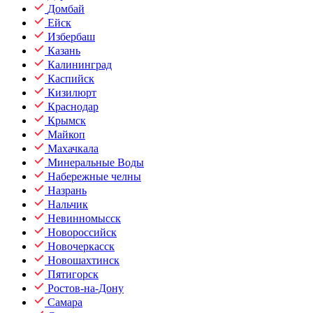
Домбай
Ейск
Избербаш
Казань
Калининград
Каспийск
Кизилюрт
Краснодар
Крымск
Майкоп
Махачкала
Минеральные Воды
Набережные челны
Назрань
Нальчик
Невинномысск
Новороссийск
Новочеркасск
Новошахтинск
Пятигорск
Ростов-на-Дону
Самара