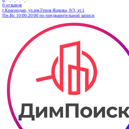
0 отзывов
г.Краснодар, ул.им.Героя Яцкова, 9/3, эт.​1
Пн-Вс 10:00-20:00 по предварительной записи