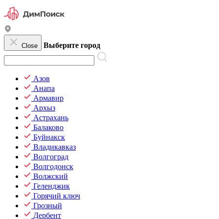
Выберите город
Close
Азов
Анапа
Армавир
Архыз
Астрахань
Балаково
Буйнакск
Владикавказ
Волгоград
Волгодонск
Волжский
Геленджик
Горячий ключ
Грозный
Дербент