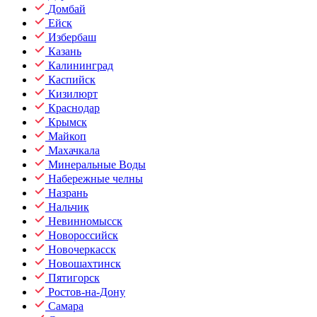
Домбай
Ейск
Избербаш
Казань
Калининград
Каспийск
Кизилюрт
Краснодар
Крымск
Майкоп
Махачкала
Минеральные Воды
Набережные челны
Назрань
Нальчик
Невинномысск
Новороссийск
Новочеркасск
Новошахтинск
Пятигорск
Ростов-на-Дону
Самара