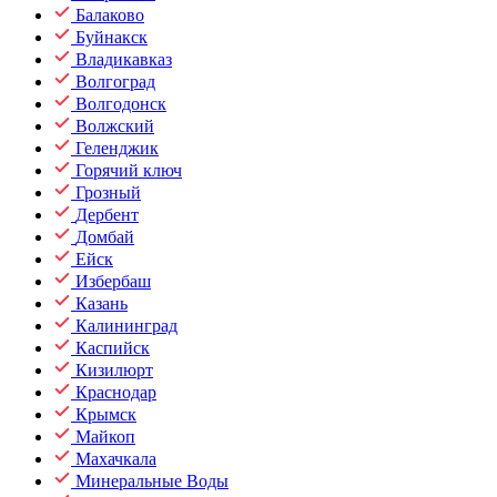
Балаково
Буйнакск
Владикавказ
Волгоград
Волгодонск
Волжский
Геленджик
Горячий ключ
Грозный
Дербент
Домбай
Ейск
Избербаш
Казань
Калининград
Каспийск
Кизилюрт
Краснодар
Крымск
Майкоп
Махачкала
Минеральные Воды