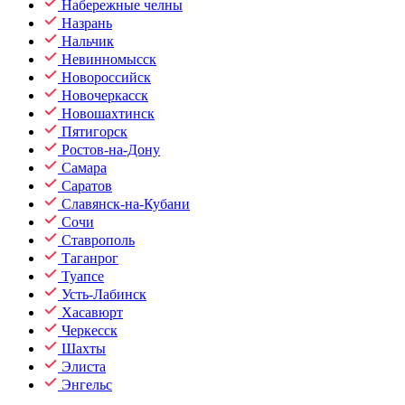
Набережные челны
Назрань
Нальчик
Невинномысск
Новороссийск
Новочеркасск
Новошахтинск
Пятигорск
Ростов-на-Дону
Самара
Саратов
Славянск-на-Кубани
Сочи
Ставрополь
Таганрог
Туапсе
Усть-Лабинск
Хасавюрт
Черкесск
Шахты
Элиста
Энгельс