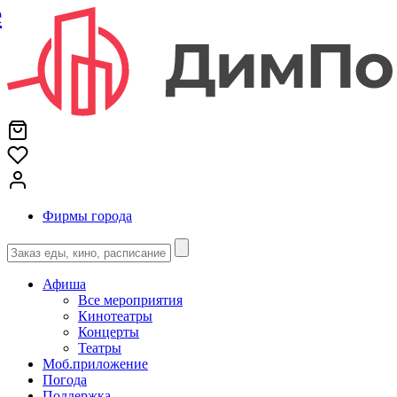
е
Фирмы города
Афиша
Все мероприятия
Кинотеатры
Концерты
Театры
Моб.приложение
Погода
Поддержка