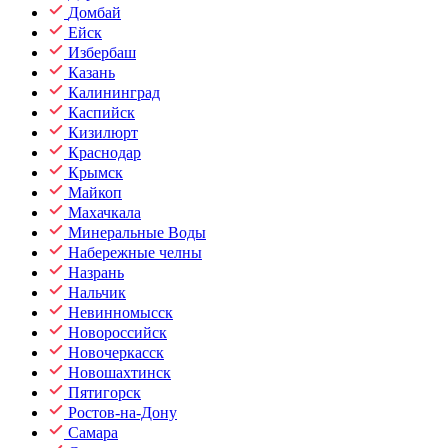
Домбай
Ейск
Избербаш
Казань
Калининград
Каспийск
Кизилюрт
Краснодар
Крымск
Майкоп
Махачкала
Минеральные Воды
Набережные челны
Назрань
Нальчик
Невинномысск
Новороссийск
Новочеркасск
Новошахтинск
Пятигорск
Ростов-на-Дону
Самара