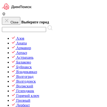
Выберите город
Close
Азов
Анапа
Армавир
Архыз
Астрахань
Балаково
Буйнакск
Владикавказ
Волгоград
Волгодонск
Волжский
Геленджик
Горячий ключ
Грозный
Дербент