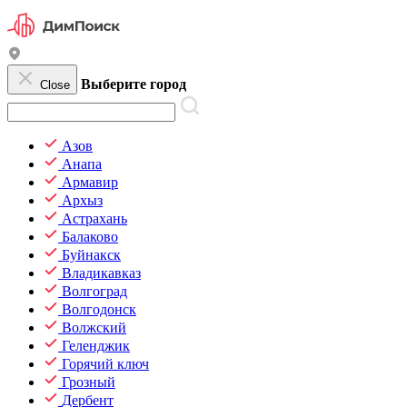
Выберите город
Close
Азов
Анапа
Армавир
Архыз
Астрахань
Балаково
Буйнакск
Владикавказ
Волгоград
Волгодонск
Волжский
Геленджик
Горячий ключ
Грозный
Дербент