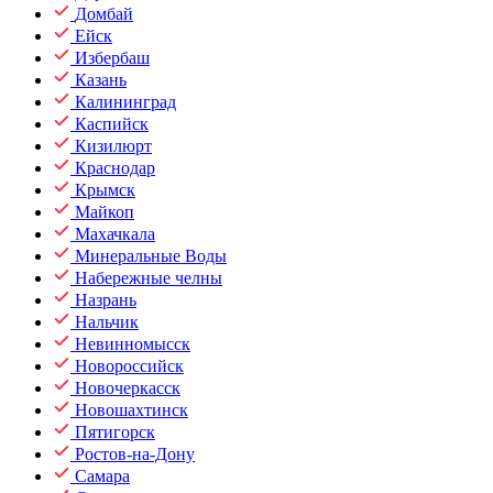
Домбай
Ейск
Избербаш
Казань
Калининград
Каспийск
Кизилюрт
Краснодар
Крымск
Майкоп
Махачкала
Минеральные Воды
Набережные челны
Назрань
Нальчик
Невинномысск
Новороссийск
Новочеркасск
Новошахтинск
Пятигорск
Ростов-на-Дону
Самара