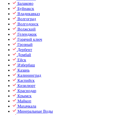
Балаково
Буйнакск
Владикавказ
Волгоград
Волгодонск
Волжский
Геленджик
Горячий ключ
Грозный
Дербент
Домбай
Ейск
Избербаш
Казань
Калининград
Каспийск
Кизилюрт
Краснодар
Крымск
Майкоп
Махачкала
Минеральные Воды