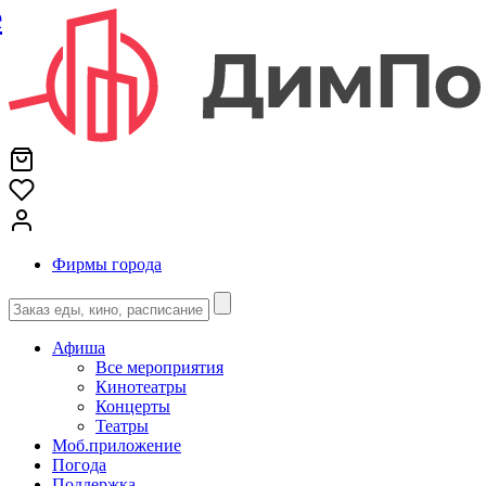
е
Фирмы города
Афиша
Все мероприятия
Кинотеатры
Концерты
Театры
Моб.приложение
Погода
Поддержка