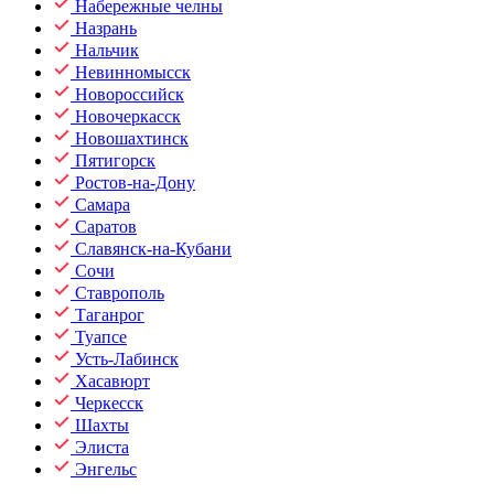
Набережные челны
Назрань
Нальчик
Невинномысск
Новороссийск
Новочеркасск
Новошахтинск
Пятигорск
Ростов-на-Дону
Самара
Саратов
Славянск-на-Кубани
Сочи
Ставрополь
Таганрог
Туапсе
Усть-Лабинск
Хасавюрт
Черкесск
Шахты
Элиста
Энгельс