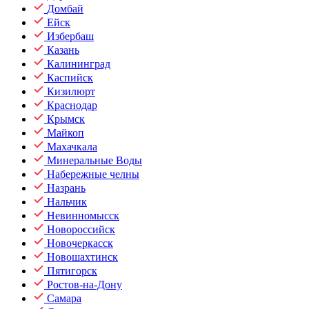
Домбай
Ейск
Избербаш
Казань
Калининград
Каспийск
Кизилюрт
Краснодар
Крымск
Майкоп
Махачкала
Минеральные Воды
Набережные челны
Назрань
Нальчик
Невинномысск
Новороссийск
Новочеркасск
Новошахтинск
Пятигорск
Ростов-на-Дону
Самара