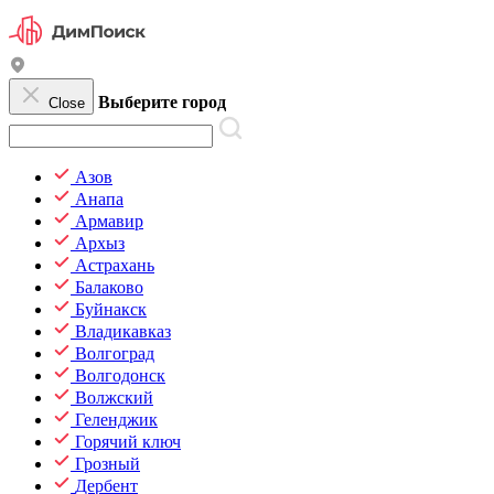
Выберите город
Close
Азов
Анапа
Армавир
Архыз
Астрахань
Балаково
Буйнакск
Владикавказ
Волгоград
Волгодонск
Волжский
Геленджик
Горячий ключ
Грозный
Дербент