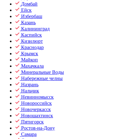
Домбай
Ейск
Избербаш
Казань
Калининград
Каспийск
Кизилюрт
Краснодар
Крымск
Майкоп
Махачкала
Минеральные Воды
Набережные челны
Назрань
Нальчик
Невинномысск
Новороссийск
Новочеркасск
Новошахтинск
Пятигорск
Ростов-на-Дону
Самара