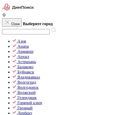
Выберите город
Close
Азов
Анапа
Армавир
Архыз
Астрахань
Балаково
Буйнакск
Владикавказ
Волгоград
Волгодонск
Волжский
Геленджик
Горячий ключ
Грозный
Дербент