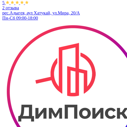
5
2 отзыва
рес.Адыгея, аул Хатукай, ул.Мира, 20/А
Пн-Сб 09:00-18:00