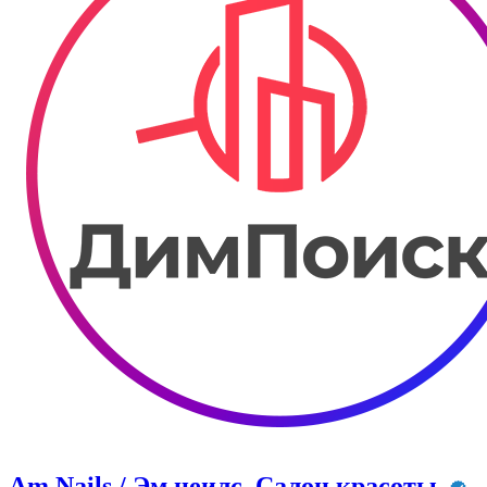
Am Nails / Эм неилс. Салон красоты.