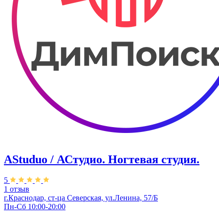
AStuduo / АСтудио. Ногтевая студия.
5
1 отзыв
г.Краснодар, ст-ца Северская, ул.Ленина, 57/Б
Пн-Сб 10:00-20:00