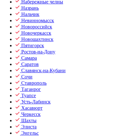
Набережные челны
Назрань
Нальчик
Невинномысск
Новороссийск
Новочеркасск
Новошахтинск
Пятигорск
Ростов-на-Дону
Самара
Саратов
Славянск-на-Кубани
Сочи
Ставрополь
Таганрог
Туапсе
Усть-Лабинск
Хасавюрт
Черкесск
Шахты
Элиста
Энгельс