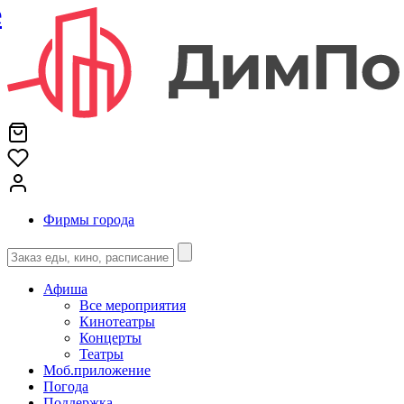
е
Фирмы города
Афиша
Все мероприятия
Кинотеатры
Концерты
Театры
Моб.приложение
Погода
Поддержка