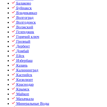
Балаково
Буйнакск
Владикавказ
Волгоград
Волгодонск
Волжский
Геленджик
Горячий ключ
Грозный
Дербент
Домбай
Ейск
Избербаш
Казань
Калининград
Каспийск
Кизилюрт
Краснодар
Крымск
Майкоп
Махачкала
Минеральные Воды