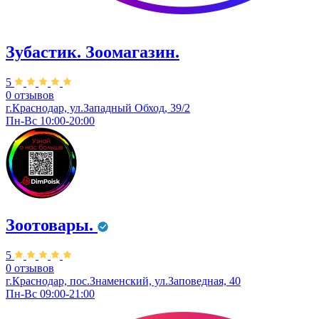
Зубастик. Зоомагазин.
5
0 отзывов
г.Краснодар, ул.Западный Обход, 39/2
Пн-Вс 10:00-20:00
Зоотовары.
5
0 отзывов
г.Краснодар, пос.Знаменский, ул.Заповедная, 40
Пн-Вс 09:00-21:00