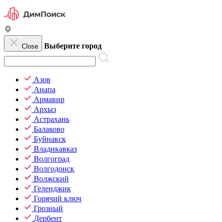
Выберите город
Close
Азов
Анапа
Армавир
Архыз
Астрахань
Балаково
Буйнакск
Владикавказ
Волгоград
Волгодонск
Волжский
Геленджик
Горячий ключ
Грозный
Дербент