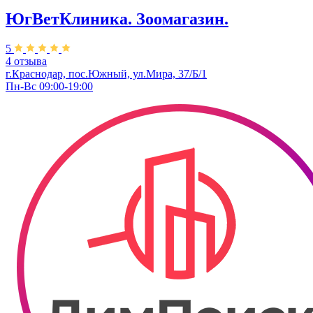
ЮгВетКлиника. Зоомагазин.
5
4 отзыва
г.Краснодар, пос.Южный, ул.Мира, 37/Б/1
Пн-Вс 09:00-19:00