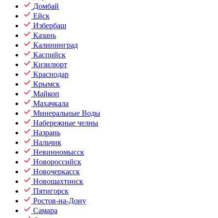
Домбай
Ейск
Избербаш
Казань
Калининград
Каспийск
Кизилюрт
Краснодар
Крымск
Майкоп
Махачкала
Минеральные Воды
Набережные челны
Назрань
Нальчик
Невинномысск
Новороссийск
Новочеркасск
Новошахтинск
Пятигорск
Ростов-на-Дону
Самара