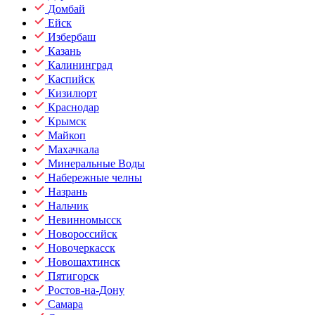
Домбай
Ейск
Избербаш
Казань
Калининград
Каспийск
Кизилюрт
Краснодар
Крымск
Майкоп
Махачкала
Минеральные Воды
Набережные челны
Назрань
Нальчик
Невинномысск
Новороссийск
Новочеркасск
Новошахтинск
Пятигорск
Ростов-на-Дону
Самара