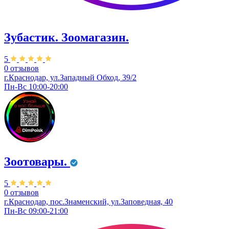
Зубастик. Зоомагазин.
5
0 отзывов
г.Краснодар, ул.Западный Обход, 39/2
Пн-Вс 10:00-20:00
Зоотовары.
5
0 отзывов
г.Краснодар, пос.Знаменский, ул.Заповедная, 40
Пн-Вс 09:00-21:00