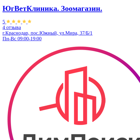
ЮгВетКлиника. Зоомагазин.
5
4 отзыва
г.Краснодар, пос.Южный, ул.Мира, 37/Б/1
Пн-Вс 09:00-19:00