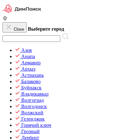
Выберите город
Close
Азов
Анапа
Армавир
Архыз
Астрахань
Балаково
Буйнакск
Владикавказ
Волгоград
Волгодонск
Волжский
Геленджик
Горячий ключ
Грозный
Дербент