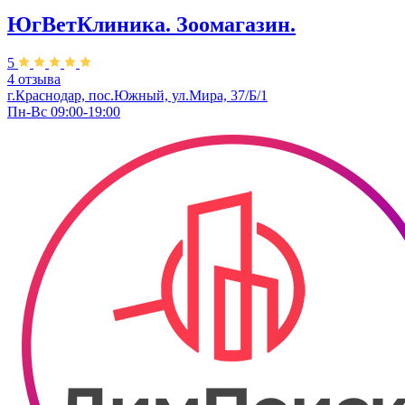
ЮгВетКлиника. Зоомагазин.
5
4 отзыва
г.Краснодар, пос.Южный, ул.Мира, 37/Б/1
Пн-Вс 09:00-19:00