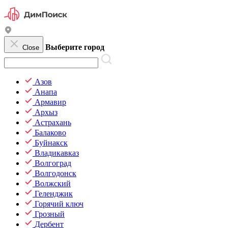
Выберите город
Close
Азов
Анапа
Армавир
Архыз
Астрахань
Балаково
Буйнакск
Владикавказ
Волгоград
Волгодонск
Волжский
Геленджик
Горячий ключ
Грозный
Дербент