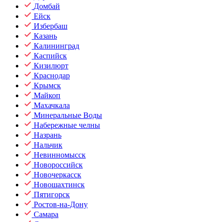
Домбай
Ейск
Избербаш
Казань
Калининград
Каспийск
Кизилюрт
Краснодар
Крымск
Майкоп
Махачкала
Минеральные Воды
Набережные челны
Назрань
Нальчик
Невинномысск
Новороссийск
Новочеркасск
Новошахтинск
Пятигорск
Ростов-на-Дону
Самара