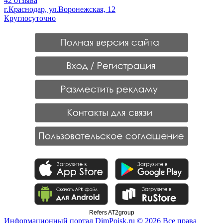
42 отзыва
г.Краснодар, ул.Воронежская, 12
Круглосуточно
Refers AT2group
Информационный портал DimPoisk.ru © 2026 Все права