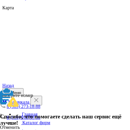
Карта
Назад
Меню
Выберите номер
Махачкала
8 (989) 273-18-88
Главная
Спасибо, что помогаете сделать наш сервис ещё
8 (918) 048-88-38
лучше!
Каталог фирм
Отменить