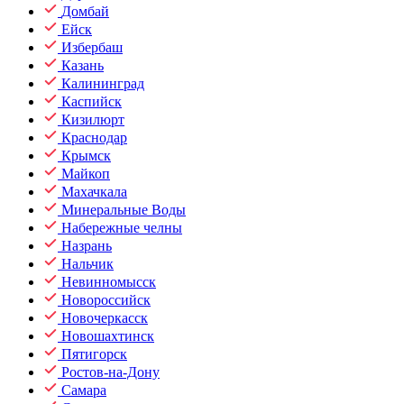
Домбай
Ейск
Избербаш
Казань
Калининград
Каспийск
Кизилюрт
Краснодар
Крымск
Майкоп
Махачкала
Минеральные Воды
Набережные челны
Назрань
Нальчик
Невинномысск
Новороссийск
Новочеркасск
Новошахтинск
Пятигорск
Ростов-на-Дону
Самара