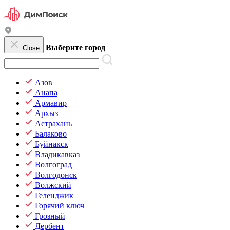
Выберите город
Close
Азов
Анапа
Армавир
Архыз
Астрахань
Балаково
Буйнакск
Владикавказ
Волгоград
Волгодонск
Волжский
Геленджик
Горячий ключ
Грозный
Дербент