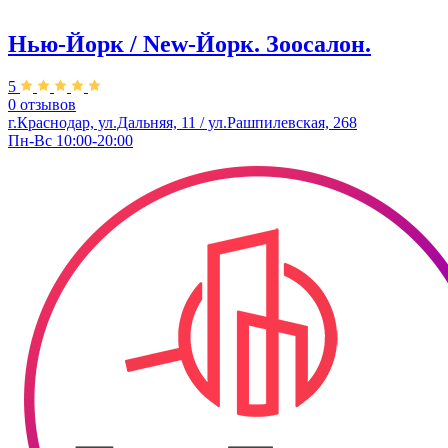
Нью-Йорк / New-Йорк. Зоосалон.
5
0 отзывов
г.Краснодар, ул.Дальняя, 11 / ул.Рашпилевская, 268
Пн-Вс 10:00-20:00