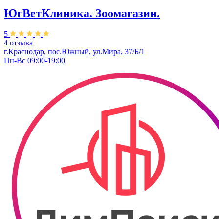
ЮгВетКлиника. Зоомагазин.
5
4 отзыва
г.Краснодар, пос.Южный, ул.Мира, 37/Б/1
Пн-Вс 09:00-19:00