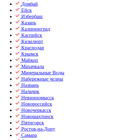
Домбай
Ейск
Избербаш
Казань
Калининград
Каспийск
Кизилюрт
Краснодар
Крымск
Майкоп
Махачкала
Минеральные Воды
Набережные челны
Назрань
Нальчик
Невинномысск
Новороссийск
Новочеркасск
Новошахтинск
Пятигорск
Ростов-на-Дону
Самара