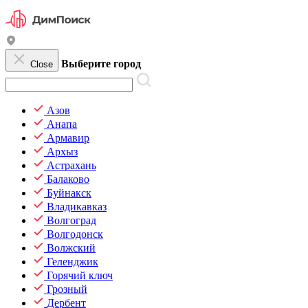
Выберите город
Close
Азов
Анапа
Армавир
Архыз
Астрахань
Балаково
Буйнакск
Владикавказ
Волгоград
Волгодонск
Волжский
Геленджик
Горячий ключ
Грозный
Дербент