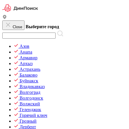
Выберите город
Close
Азов
Анапа
Армавир
Архыз
Астрахань
Балаково
Буйнакск
Владикавказ
Волгоград
Волгодонск
Волжский
Геленджик
Горячий ключ
Грозный
Дербент