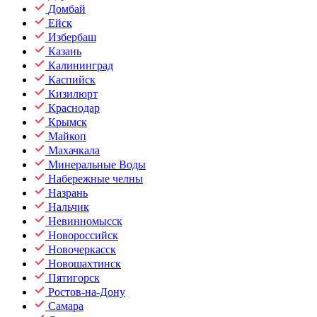
Домбай
Ейск
Избербаш
Казань
Калининград
Каспийск
Кизилюрт
Краснодар
Крымск
Майкоп
Махачкала
Минеральные Воды
Набережные челны
Назрань
Нальчик
Невинномысск
Новороссийск
Новочеркасск
Новошахтинск
Пятигорск
Ростов-на-Дону
Самара