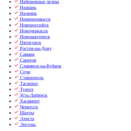
Набережные челны
Назрань
Нальчик
Невинномысск
Новороссийск
Новочеркасск
Новошахтинск
Пятигорск
Ростов-на-Дону
Самара
Саратов
Славянск-на-Кубани
Сочи
Ставрополь
Таганрог
Туапсе
Усть-Лабинск
Хасавюрт
Черкесск
Шахты
Элиста
Энгельс