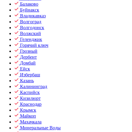
Балаково
Буйнакск
Владикавказ
Волгоград
Волгодонск
Волжский
Геленджик
Горячий ключ
Грозный
Дербент
Домбай
Ейск
Избербаш
Казань
Калининград
Каспийск
Кизилюрт
Краснодар
Крымск
Майкоп
Махачкала
Минеральные Воды