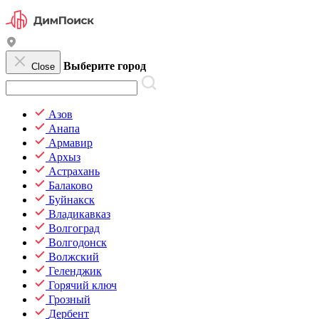
Выберите город
Close
Азов
Анапа
Армавир
Архыз
Астрахань
Балаково
Буйнакск
Владикавказ
Волгоград
Волгодонск
Волжский
Геленджик
Горячий ключ
Грозный
Дербент