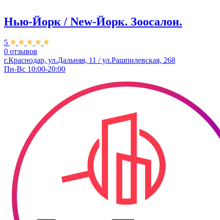
Нью-Йорк / New-Йорк. Зоосалон.
5
0 отзывов
г.Краснодар, ул.Дальняя, 11 / ул.Рашпилевская, 268
Пн-Вс 10:00-20:00