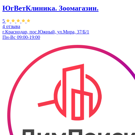
ЮгВетКлиника. Зоомагазин.
5
4 отзыва
г.Краснодар, пос.Южный, ул.Мира, 37/Б/1
Пн-Вс 09:00-19:00