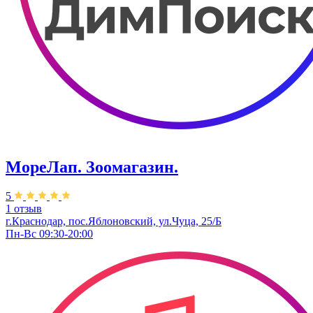
МореЛап. Зоомагазин.
5
1 отзыв
г.Краснодар, пос.Яблоновский, ул.Чуца, 25/Б
Пн-Вс 09:30-20:00