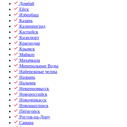
Домбай
Ейск
Избербаш
Казань
Калининград
Каспийск
Кизилюрт
Краснодар
Крымск
Майкоп
Махачкала
Минеральные Воды
Набережные челны
Назрань
Нальчик
Невинномысск
Новороссийск
Новочеркасск
Новошахтинск
Пятигорск
Ростов-на-Дону
Самара