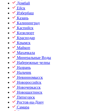
Домбай
Ейск
Избербаш
Казань
Калининград
Каспийск
Кизилюрт
Краснодар
Крымск
Майкоп
Махачкала
Минеральные Воды
Набережные челны
Назрань
Нальчик
Невинномысск
Новороссийск
Новочеркасск
Новошахтинск
Пятигорск
Ростов-на-Дону
Самара