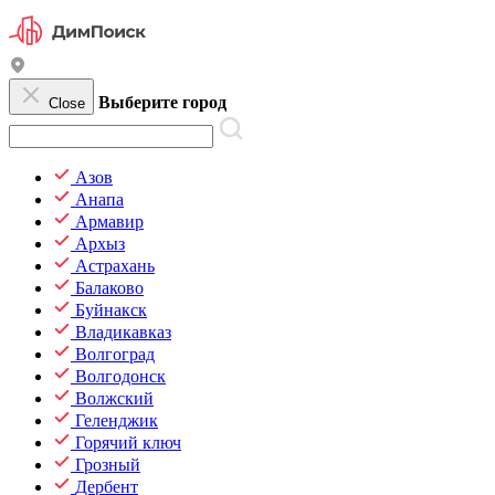
Выберите город
Close
Азов
Анапа
Армавир
Архыз
Астрахань
Балаково
Буйнакск
Владикавказ
Волгоград
Волгодонск
Волжский
Геленджик
Горячий ключ
Грозный
Дербент