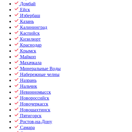
Домбай
Ейск
Избербаш
Казань
Калининград
Каспийск
Кизилюрт
Краснодар
Крымск
Майкоп
Махачкала
Минеральные Воды
Набережные челны
Назрань
Нальчик
Невинномысск
Новороссийск
Новочеркасск
Новошахтинск
Пятигорск
Ростов-на-Дону
Самара