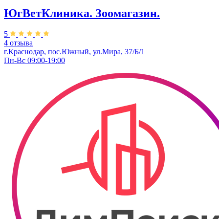
ЮгВетКлиника. Зоомагазин.
5
4 отзыва
г.Краснодар, пос.Южный, ул.Мира, 37/Б/1
Пн-Вс 09:00-19:00