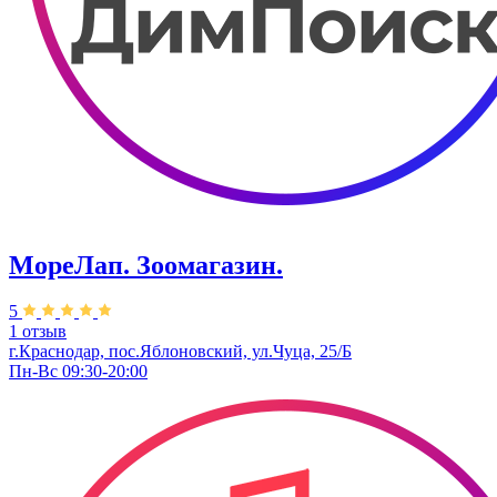
МореЛап. Зоомагазин.
5
1 отзыв
г.Краснодар, пос.Яблоновский, ул.Чуца, 25/Б
Пн-Вс 09:30-20:00