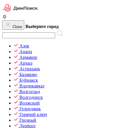
Выберите город
Close
Азов
Анапа
Армавир
Архыз
Астрахань
Балаково
Буйнакск
Владикавказ
Волгоград
Волгодонск
Волжский
Геленджик
Горячий ключ
Грозный
Дербент