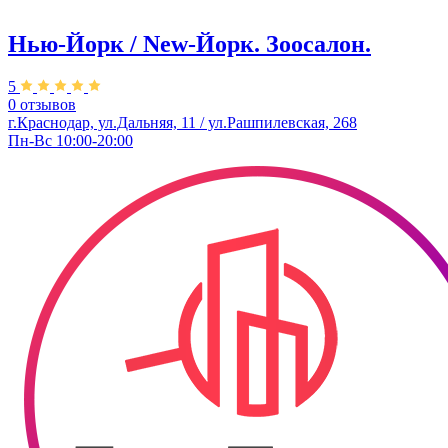
Нью-Йорк / New-Йорк. Зоосалон.
5
0 отзывов
г.Краснодар, ул.Дальняя, 11 / ул.Рашпилевская, 268
Пн-Вс 10:00-20:00