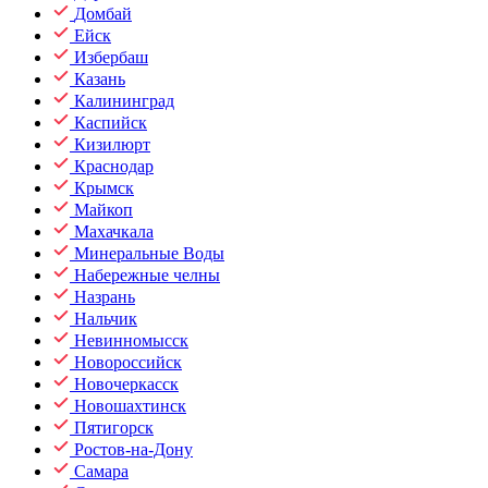
Домбай
Ейск
Избербаш
Казань
Калининград
Каспийск
Кизилюрт
Краснодар
Крымск
Майкоп
Махачкала
Минеральные Воды
Набережные челны
Назрань
Нальчик
Невинномысск
Новороссийск
Новочеркасск
Новошахтинск
Пятигорск
Ростов-на-Дону
Самара