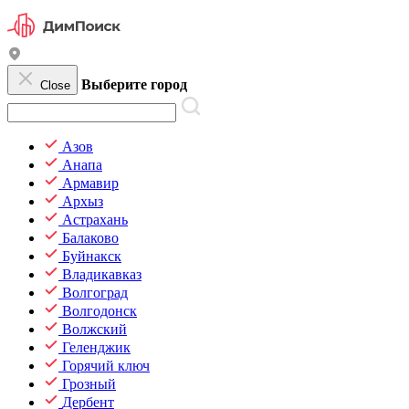
Выберите город
Close
Азов
Анапа
Армавир
Архыз
Астрахань
Балаково
Буйнакск
Владикавказ
Волгоград
Волгодонск
Волжский
Геленджик
Горячий ключ
Грозный
Дербент