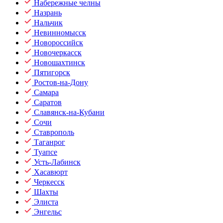
Набережные челны
Назрань
Нальчик
Невинномысск
Новороссийск
Новочеркасск
Новошахтинск
Пятигорск
Ростов-на-Дону
Самара
Саратов
Славянск-на-Кубани
Сочи
Ставрополь
Таганрог
Туапсе
Усть-Лабинск
Хасавюрт
Черкесск
Шахты
Элиста
Энгельс