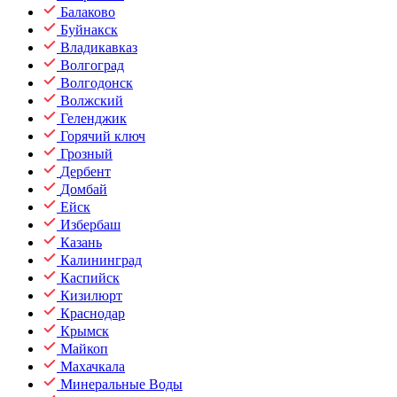
Балаково
Буйнакск
Владикавказ
Волгоград
Волгодонск
Волжский
Геленджик
Горячий ключ
Грозный
Дербент
Домбай
Ейск
Избербаш
Казань
Калининград
Каспийск
Кизилюрт
Краснодар
Крымск
Майкоп
Махачкала
Минеральные Воды