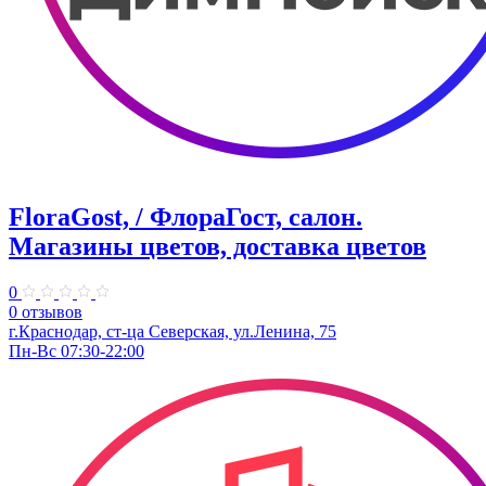
FloraGost, / ФлораГост, салон.
Магазины цветов, доставка цветов
0
0 отзывов
г.Краснодар, ст-ца Северская, ул.Ленина, 75
Пн-Вс 07:30-22:00