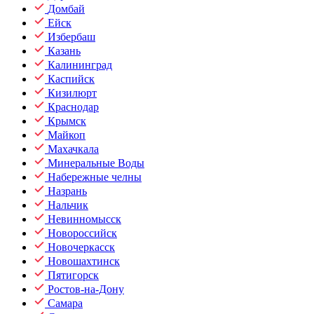
Домбай
Ейск
Избербаш
Казань
Калининград
Каспийск
Кизилюрт
Краснодар
Крымск
Майкоп
Махачкала
Минеральные Воды
Набережные челны
Назрань
Нальчик
Невинномысск
Новороссийск
Новочеркасск
Новошахтинск
Пятигорск
Ростов-на-Дону
Самара