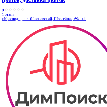
цветов, доставка цветов
0
1 отзыв
г.Краснодар, пгт Яблоновский, Шоссейная, 69/1 к1