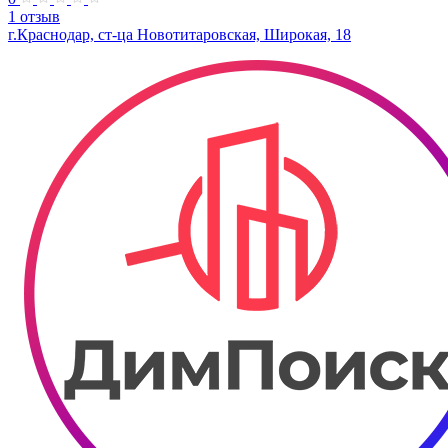
1 отзыв
г.Краснодар, ст-ца Новотитаровская, Широкая, 18