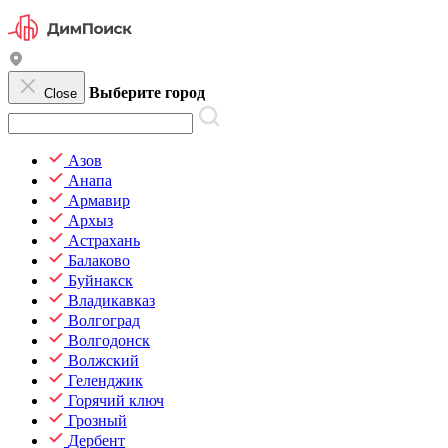
Выберите город
Close
Азов
Анапа
Армавир
Архыз
Астрахань
Балаково
Буйнакск
Владикавказ
Волгоград
Волгодонск
Волжский
Геленджик
Горячий ключ
Грозный
Дербент