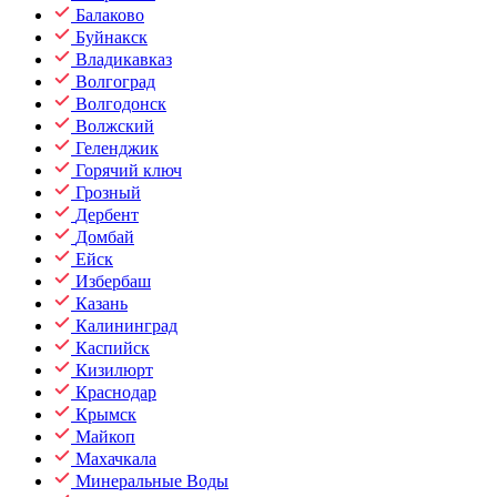
Балаково
Буйнакск
Владикавказ
Волгоград
Волгодонск
Волжский
Геленджик
Горячий ключ
Грозный
Дербент
Домбай
Ейск
Избербаш
Казань
Калининград
Каспийск
Кизилюрт
Краснодар
Крымск
Майкоп
Махачкала
Минеральные Воды