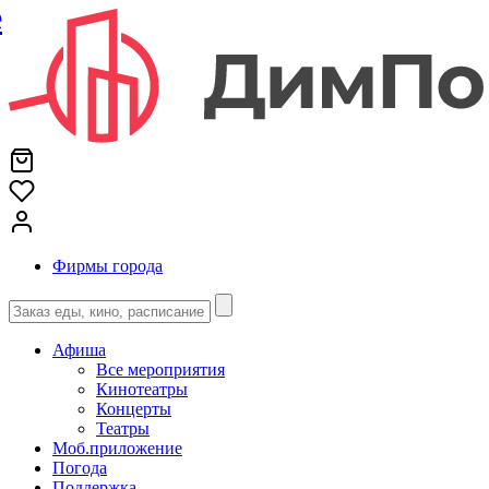
е
Фирмы города
Афиша
Все мероприятия
Кинотеатры
Концерты
Театры
Моб.приложение
Погода
Поддержка