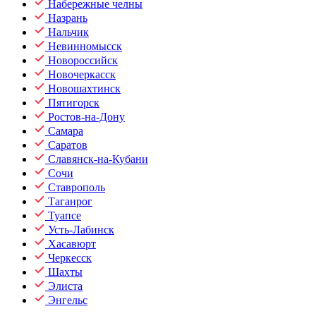
Набережные челны
Назрань
Нальчик
Невинномысск
Новороссийск
Новочеркасск
Новошахтинск
Пятигорск
Ростов-на-Дону
Самара
Саратов
Славянск-на-Кубани
Сочи
Ставрополь
Таганрог
Туапсе
Усть-Лабинск
Хасавюрт
Черкесск
Шахты
Элиста
Энгельс