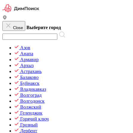
Выберите город
Close
Азов
Анапа
Армавир
Архыз
Астрахань
Балаково
Буйнакск
Владикавказ
Волгоград
Волгодонск
Волжский
Геленджик
Горячий ключ
Грозный
Дербент