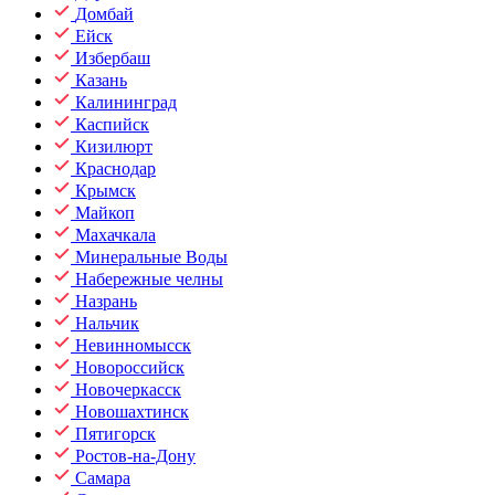
Домбай
Ейск
Избербаш
Казань
Калининград
Каспийск
Кизилюрт
Краснодар
Крымск
Майкоп
Махачкала
Минеральные Воды
Набережные челны
Назрань
Нальчик
Невинномысск
Новороссийск
Новочеркасск
Новошахтинск
Пятигорск
Ростов-на-Дону
Самара