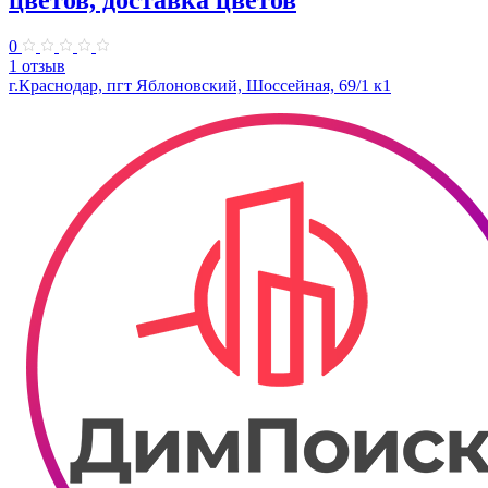
цветов, доставка цветов
0
1 отзыв
г.Краснодар, пгт Яблоновский, Шоссейная, 69/1 к1