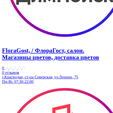
FloraGost, / ФлораГост, салон.
Магазины цветов, доставка цветов
0
0 отзывов
г.Краснодар, ст-ца Северская, ул.Ленина, 75
Пн-Вс 07:30-22:00