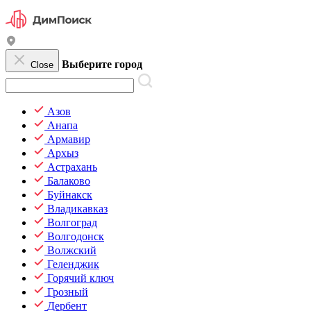
Выберите город
Close
Азов
Анапа
Армавир
Архыз
Астрахань
Балаково
Буйнакск
Владикавказ
Волгоград
Волгодонск
Волжский
Геленджик
Горячий ключ
Грозный
Дербент