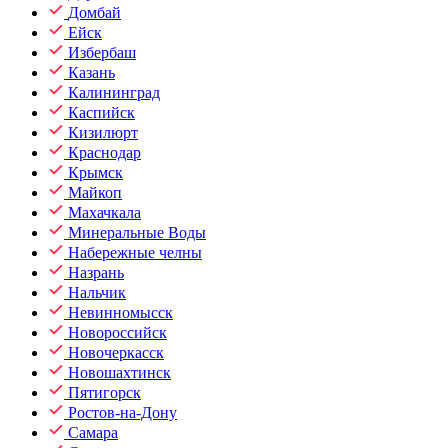
Домбай
Ейск
Избербаш
Казань
Калининград
Каспийск
Кизилюрт
Краснодар
Крымск
Майкоп
Махачкала
Минеральные Воды
Набережные челны
Назрань
Нальчик
Невинномысск
Новороссийск
Новочеркасск
Новошахтинск
Пятигорск
Ростов-на-Дону
Самара