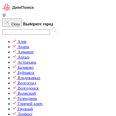
Выберите город
Close
Азов
Анапа
Армавир
Архыз
Астрахань
Балаково
Буйнакск
Владикавказ
Волгоград
Волгодонск
Волжский
Геленджик
Горячий ключ
Грозный
Дербент