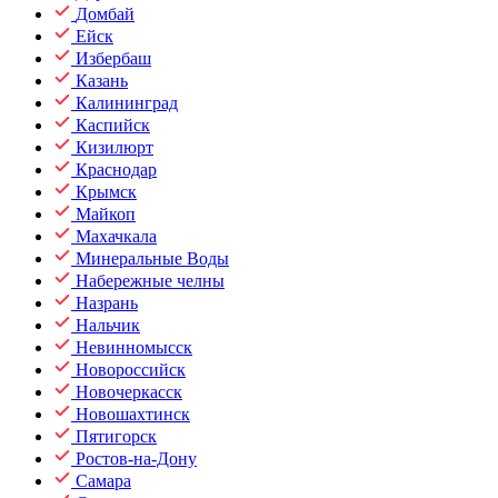
Домбай
Ейск
Избербаш
Казань
Калининград
Каспийск
Кизилюрт
Краснодар
Крымск
Майкоп
Махачкала
Минеральные Воды
Набережные челны
Назрань
Нальчик
Невинномысск
Новороссийск
Новочеркасск
Новошахтинск
Пятигорск
Ростов-на-Дону
Самара