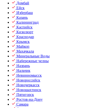
Домбай
Ейск
Избербаш
Казань
Калининград
Каспийск
Кизилюрт
Краснодар
Крымск
Майкоп
Махачкала
Минеральные Воды
Набережные челны
Назрань
Нальчик
Невинномысск
Новороссийск
Новочеркасск
Новошахтинск
Пятигорск
Ростов-на-Дону
Самара