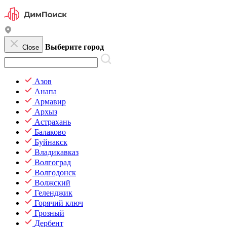
Выберите город
Close
Азов
Анапа
Армавир
Архыз
Астрахань
Балаково
Буйнакск
Владикавказ
Волгоград
Волгодонск
Волжский
Геленджик
Горячий ключ
Грозный
Дербент