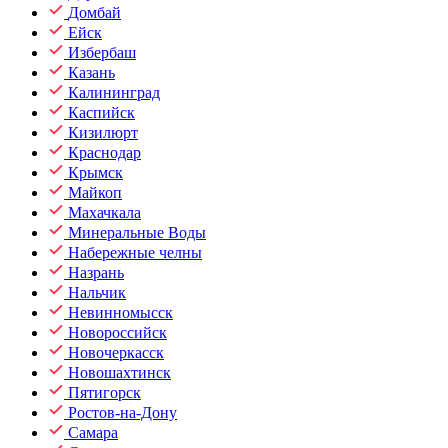
Домбай
Ейск
Избербаш
Казань
Калининград
Каспийск
Кизилюрт
Краснодар
Крымск
Майкоп
Махачкала
Минеральные Воды
Набережные челны
Назрань
Нальчик
Невинномысск
Новороссийск
Новочеркасск
Новошахтинск
Пятигорск
Ростов-на-Дону
Самара