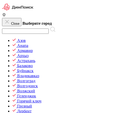
Выберите город
Close
Азов
Анапа
Армавир
Архыз
Астрахань
Балаково
Буйнакск
Владикавказ
Волгоград
Волгодонск
Волжский
Геленджик
Горячий ключ
Грозный
Дербент