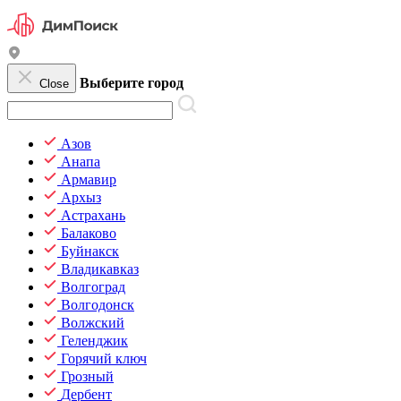
Выберите город
Close
Азов
Анапа
Армавир
Архыз
Астрахань
Балаково
Буйнакск
Владикавказ
Волгоград
Волгодонск
Волжский
Геленджик
Горячий ключ
Грозный
Дербент