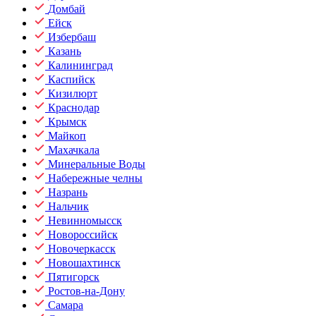
Домбай
Ейск
Избербаш
Казань
Калининград
Каспийск
Кизилюрт
Краснодар
Крымск
Майкоп
Махачкала
Минеральные Воды
Набережные челны
Назрань
Нальчик
Невинномысск
Новороссийск
Новочеркасск
Новошахтинск
Пятигорск
Ростов-на-Дону
Самара