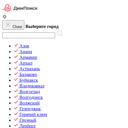
Выберите город
Close
Азов
Анапа
Армавир
Архыз
Астрахань
Балаково
Буйнакск
Владикавказ
Волгоград
Волгодонск
Волжский
Геленджик
Горячий ключ
Грозный
Дербент