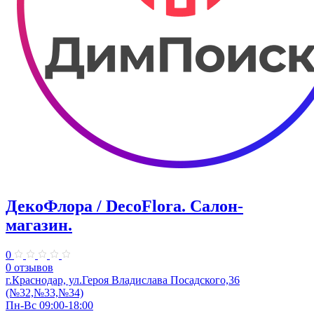
ДекоФлора / DecoFlora. ​Салон-
магазин.
0
0 отзывов
г.Краснодар, ул.Героя Владислава Посадского,36
(№32,№33,№34)
Пн-Вс 09:00-18:00