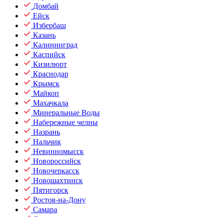
Домбай
Ейск
Избербаш
Казань
Калининград
Каспийск
Кизилюрт
Краснодар
Крымск
Майкоп
Махачкала
Минеральные Воды
Набережные челны
Назрань
Нальчик
Невинномысск
Новороссийск
Новочеркасск
Новошахтинск
Пятигорск
Ростов-на-Дону
Самара