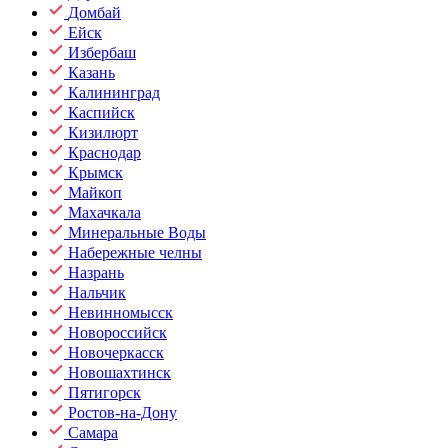
Домбай
Ейск
Избербаш
Казань
Калининград
Каспийск
Кизилюрт
Краснодар
Крымск
Майкоп
Махачкала
Минеральные Воды
Набережные челны
Назрань
Нальчик
Невинномысск
Новороссийск
Новочеркасск
Новошахтинск
Пятигорск
Ростов-на-Дону
Самара