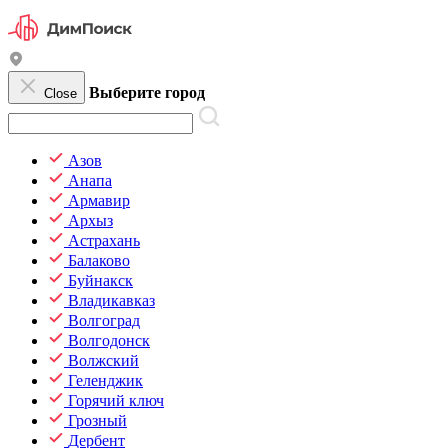
Выберите город
Close
Азов
Анапа
Армавир
Архыз
Астрахань
Балаково
Буйнакск
Владикавказ
Волгоград
Волгодонск
Волжский
Геленджик
Горячий ключ
Грозный
Дербент